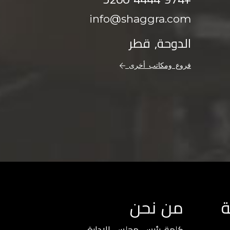
info@shaggra.com
الدوحة, قطر
فروع ومكاتب أخرى
ة
من نحن
كلمة رئيس مجلس الادارة