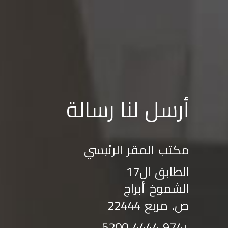
أرسل لنا رسالة
مكتب المقر الرئيسي
الطابق ال17
الشموخ أبراج
ص. مربع 22444
+974 4444 5200